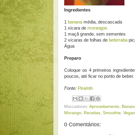
Ingredientes
1
banana
média, descascada
1 xícara de
morangos
1 maçã grande, sem sementes
2 xícaras de folhas de
beterraba
pic
Água
Preparo
Coloque os 4 primeiros ingrediente
poucos, até ficar no ponto de beber.
Fonte:
PiraInfo
Marcadores:
Aproveitamento
,
Banan
Morango
,
Receitas
,
Smoothie
,
Vega
0 Comentários: