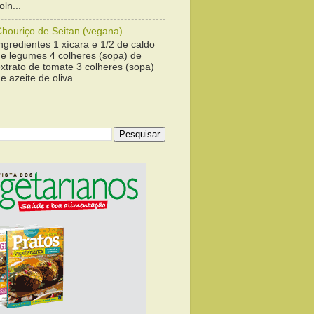
ln...
Chouriço de Seitan (vegana)
ngredientes 1 xícara e 1/2 de caldo
de legumes 4 colheres (sopa) de
xtrato de tomate 3 colheres (sopa)
e azeite de oliva