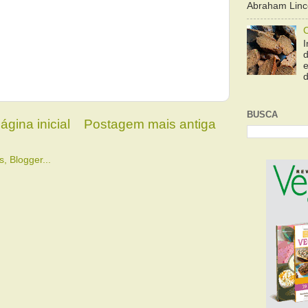
Abraham Linco
I
e
d
BUSCA
ágina inicial
Postagem mais antiga