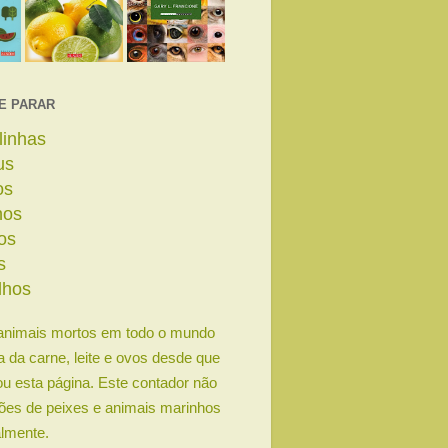
E PARAR
linhas
us
os
nos
os
s
lhos
animais mortos em todo o mundo
ia da carne, leite e ovos desde que
u esta página. Este contador não
lhões de peixes e animais marinhos
lmente.