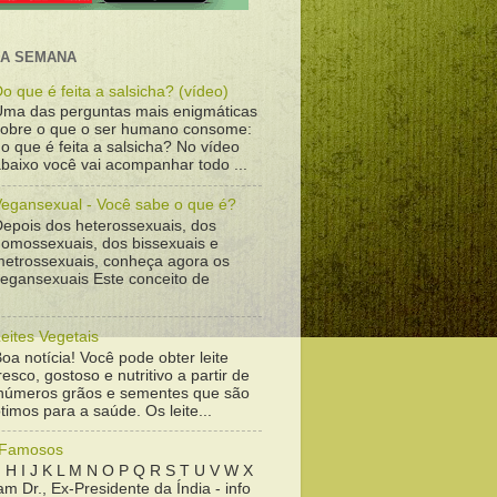
DA SEMANA
o que é feita a salsicha? (vídeo)
Uma das perguntas mais enigmáticas
sobre o que o ser humano consome:
o que é feita a salsicha? No vídeo
baixo você vai acompanhar todo ...
Vegansexual - Você sabe o que é?
Depois dos heterossexuais, dos
homossexuais, dos bissexuais e
metrossexuais, conheça agora os
vegansexuais Este conceito de
eites Vegetais
oa notícia! Você pode obter leite
resco, gostoso e nutritivo a partir de
inúmeros grãos e sementes que são
timos para a saúde. Os leite...
 Famosos
 H I J K L M N O P Q R S T U V W X
m Dr., Ex-Presidente da Índia - info