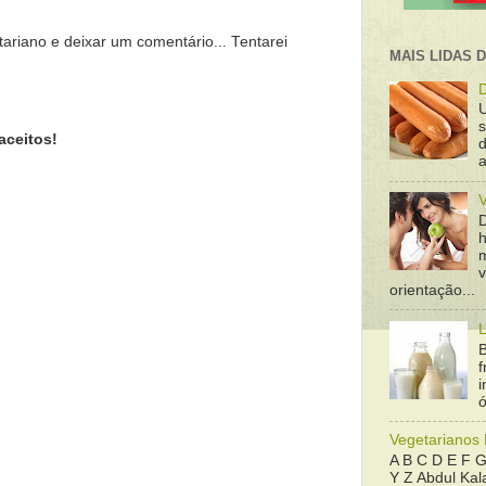
tariano e deixar um comentário... Tentarei
MAIS LIDAS 
D
aceitos!
d
a
orientação...
L
B
f
ó
Vegetarianos
A B C D E F G
Y Z Abdul Kala