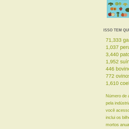
ISSO TEM QU
73,181
ga
1,063
per
3,529
pat
2,003
suí
457
bovin
792
ovino
1,652
coe
Número de 
pela indústr
você acesso
inclui os bi
mortos anua