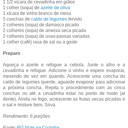
1 1/2 xícara de cevadinha em grãos
1 colher (sopa) de
azeite de oliva
1 xícara de vinho branco de mesa
5 conchas de
caldo de legumes
fervido
2 colheres (sopa) de damasco picado
2 colheres (sopa) de ameixa seca picada
2 colheres (sopa) de uvas-passas variadas
1 colher (café) rasa de sal ou a gosto
Preparo
Aqueça o azeite e refogue a cebola. Junte o alho e a
cevadinha e refogue. Adicione o vinho e espere evaporar,
mexendo de vez em quando. Acrescente uma concha do
caldo de legumes quente, aguarde evaporar para adicionar
a próxima concha. Repita o procedimento com as cinco
conchas ou até a cevadinha estar no ponto de risoto (al
dente). Ainda no fogo, acrescente as frutas secas picadas e
o sal e misture bem. Sirva.
Rendimento: 6 porções
Fonte:
RG Nutri na Cozinha