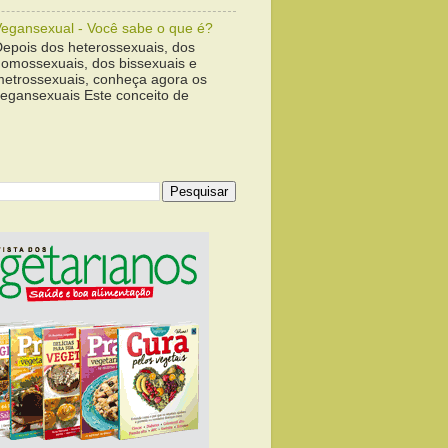
Vegansexual - Você sabe o que é?
Depois dos heterossexuais, dos
homossexuais, dos bissexuais e
metrossexuais, conheça agora os
vegansexuais Este conceito de