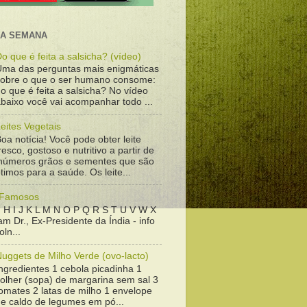
DA SEMANA
o que é feita a salsicha? (vídeo)
Uma das perguntas mais enigmáticas
sobre o que o ser humano consome:
o que é feita a salsicha? No vídeo
baixo você vai acompanhar todo ...
eites Vegetais
oa notícia! Você pode obter leite
resco, gostoso e nutritivo a partir de
inúmeros grãos e sementes que são
timos para a saúde. Os leite...
 Famosos
 H I J K L M N O P Q R S T U V W X
m Dr., Ex-Presidente da Índia - info
ln...
uggets de Milho Verde (ovo-lacto)
ngredientes 1 cebola picadinha 1
colher (sopa) de margarina sem sal 3
omates 2 latas de milho 1 envelope
de caldo de legumes em pó...