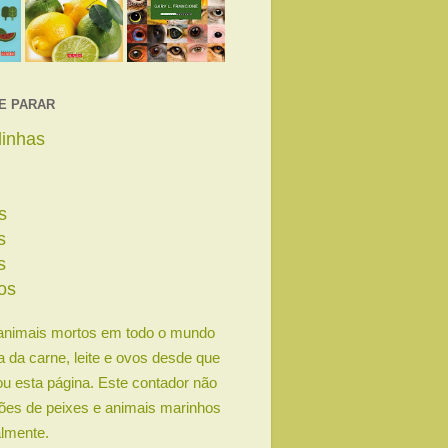
E PARAR
linhas
s
s
s
os
animais mortos em todo o mundo
ia da carne, leite e ovos desde que
u esta página. Este contador não
lhões de peixes e animais marinhos
lmente.