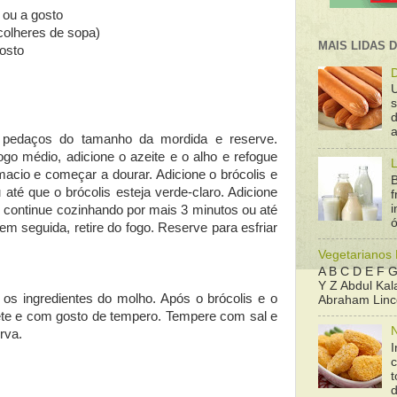
 ou a gosto
colheres de sopa)
MAIS LIDAS 
osto
D
d
a
m pedaços do tamanho da mordida e reserve.
go médio, adicione o azeite e o alho e refogue
L
macio e começar a dourar. Adicione o brócolis e
B
até que o brócolis esteja verde-claro. Adicione
f
e continue cozinhando por mais 3 minutos ou até
ó
m seguida, retire do fogo. Reserve para esfriar
Vegetarianos
A B C D E F G
Y Z Abdul Kala
os ingredientes do molho. Após o brócolis e o
Abraham Linco
rete e com gosto de tempero. Tempere com sal e
N
rva.
I
t