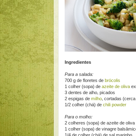
Ingredientes
Para a salada:
700 g de floretes de
brócolis
1 colher (sopa) de
azeite de oliva
ex
3 dentes de alho, picados
2 espigas de
milho
, cortadas (cerca
1/2 colher (chá) de
chili powder
Para o molho:
2 colheres (sopa) de azeite de oliva
1 colher (sopa) de vinagre balsâmic
1/4 de colher (chá) de sal marinho