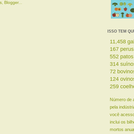
ISSO TEM QU
13,490
ga
196
perus
651
patos
369
suíno
84
bovino
146
ovino
304
coelh
Número de 
pela indústr
você acesso
inclui os bi
mortos anua